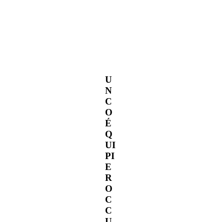
U
N
C
O
É
Q
UI
PI
E
R
O
C
C
U