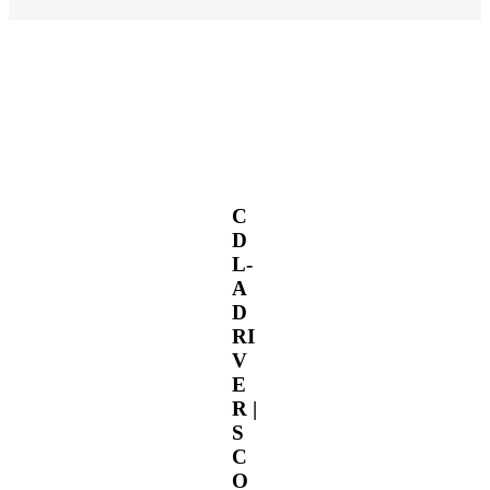
C
D
L-
A
D
RI
V
E
R |
S
C
O