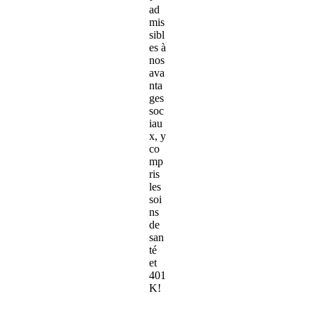
ad
mis
sibl
es à
nos
ava
nta
ges
soc
iau
x, y
co
mp
ris
les
soi
ns
de
san
té
et
401
K!