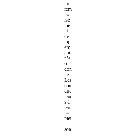
un
rem
bou
rse
me
nt
de
log
em
ent
n’e
st
don
né.
Les
con
duc
teur
s à
tem
ps
plei
n
son
t