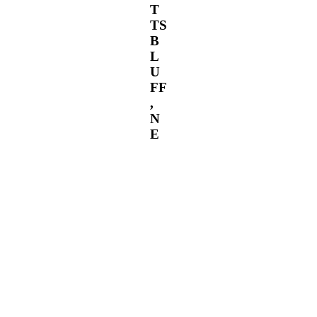
T
TS
B
L
U
FF
,
N
E