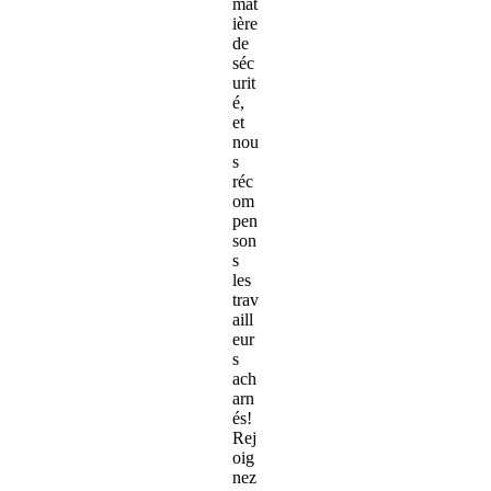
mat
ière
de
séc
urit
é,
et
nou
s
réc
om
pen
son
s
les
trav
aill
eur
s
ach
arn
és!
Rej
oig
nez