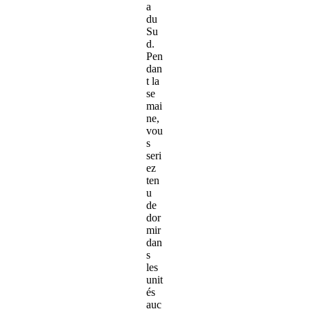
a
du
Su
d.
Pen
dan
t la
se
mai
ne,
vou
s
seri
ez
ten
u
de
dor
mir
dan
s
les
unit
és
auc