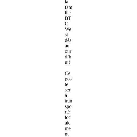
la
fam
ille
BT
C
We
st
dès
auj
our
d’h
ui!
Ce
pos
te
ser
a
tran
spo
rté
loc
ale
me
nt