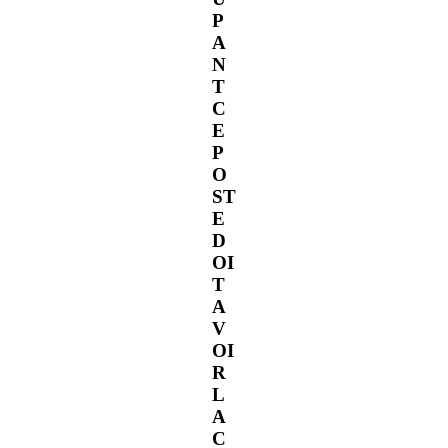
P
A
N
T
C
E
P
O
ST
E
D
OI
T
A
V
OI
R
L
A
C