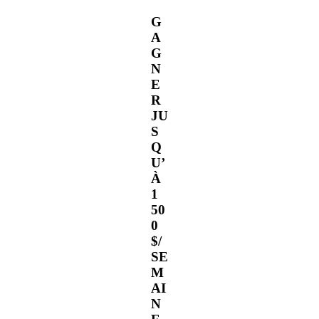
G
A
G
N
E
R
JU
S
Q
U’
À
1
50
0
$/
SE
M
AI
N