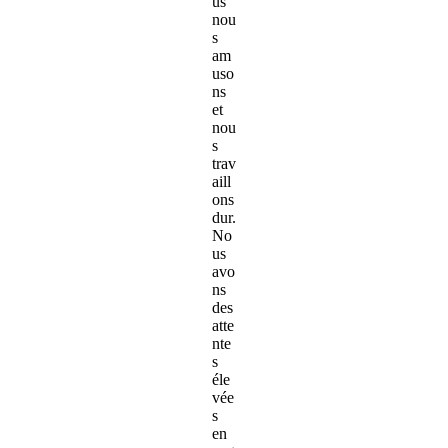
us
nou
s
am
uso
ns
et
nou
s
trav
aill
ons
dur.
No
us
avo
ns
des
atte
nte
s
éle
vée
s
en